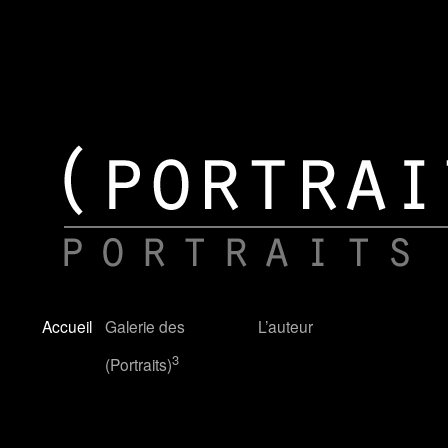
Charlie Davoine
Accueil
Galerie des
L’auteur
3
(Portraits)
3
Les (portraits)