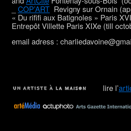
and
ArtCité
Fontenay-sous-Bois (oc
_
COP’ART
Revigny sur Ornain (apr
« Du rififi aux Batignoles » Paris X
Entrepôt Villette Paris XIXe (till oct
email adress : charliedavoine@gma
lire l’
arti